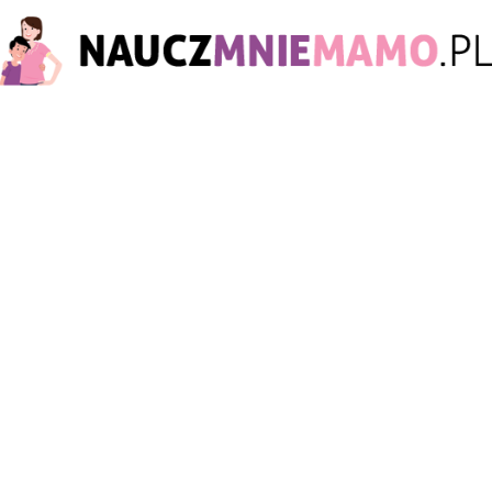
nauczmniemamo.pl