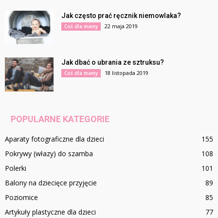
Jak często prać ręcznik niemowlaka?
22 maja 2019
Coś dla mamy
Jak dbać o ubrania ze sztruksu?
18 listopada 2019
Coś dla mamy
POPULARNE KATEGORIE
Aparaty fotograficzne dla dzieci
155
Pokrywy (włazy) do szamba
108
Polerki
101
Balony na dziecięce przyjęcie
89
Poziomice
85
Artykuły plastyczne dla dzieci
77