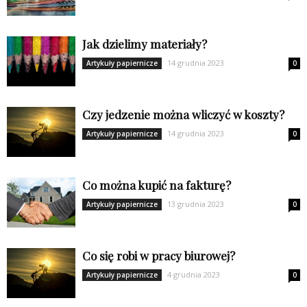
Jak dzielimy materiały?
14 grudnia 2023
Artykuły papiernicze
0
Czy jedzenie można wliczyć w koszty?
14 grudnia 2023
Artykuły papiernicze
0
Co można kupić na fakturę?
13 grudnia 2023
Artykuły papiernicze
0
Co się robi w pracy biurowej?
4 grudnia 2023
Artykuły papiernicze
0