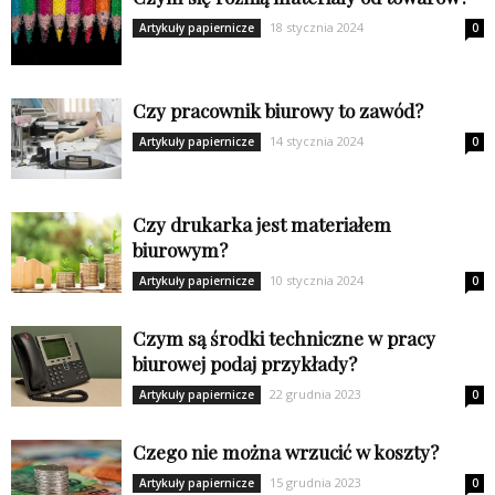
18 stycznia 2024
Artykuły papiernicze
0
Czy pracownik biurowy to zawód?
14 stycznia 2024
Artykuły papiernicze
0
Czy drukarka jest materiałem
biurowym?
10 stycznia 2024
Artykuły papiernicze
0
Czym są środki techniczne w pracy
biurowej podaj przykłady?
22 grudnia 2023
Artykuły papiernicze
0
Czego nie można wrzucić w koszty?
15 grudnia 2023
Artykuły papiernicze
0