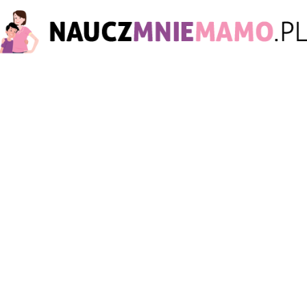
nauczmniemamo.pl