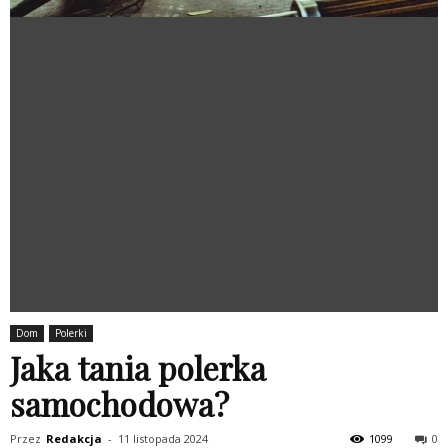
Dom
Polerki
Jaka tania polerka
samochodowa?
Przez
Redakcja
-
11 listopada 2024
1099
0