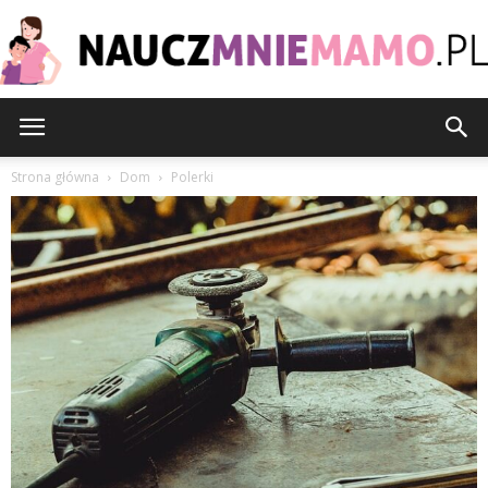
nauczmniemamo.pl
Strona główna
Dom
Polerki