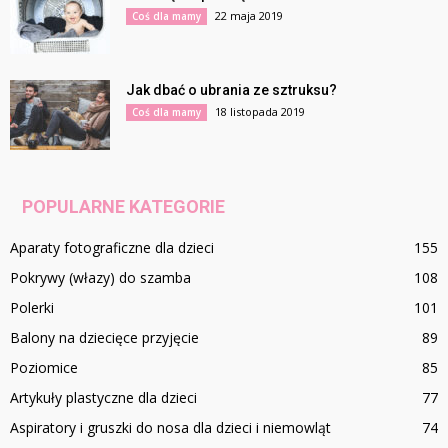
22 maja 2019
Coś dla mamy
Jak dbać o ubrania ze sztruksu?
18 listopada 2019
Coś dla mamy
POPULARNE KATEGORIE
Aparaty fotograficzne dla dzieci
155
Pokrywy (włazy) do szamba
108
Polerki
101
Balony na dziecięce przyjęcie
89
Poziomice
85
Artykuły plastyczne dla dzieci
77
Aspiratory i gruszki do nosa dla dzieci i niemowląt
74