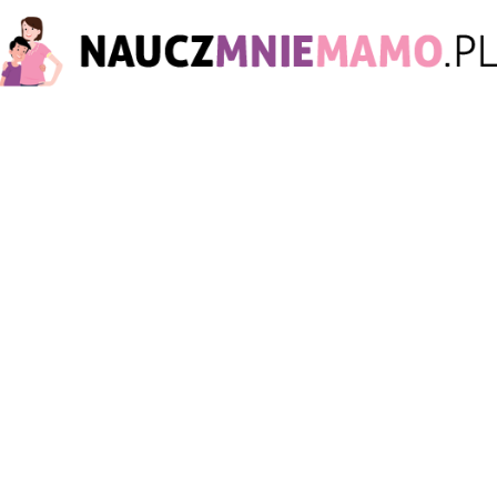
nauczmniemamo.pl