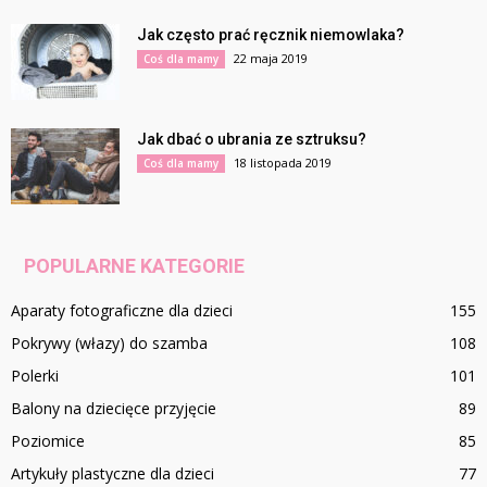
Jak często prać ręcznik niemowlaka?
22 maja 2019
Coś dla mamy
Jak dbać o ubrania ze sztruksu?
18 listopada 2019
Coś dla mamy
POPULARNE KATEGORIE
Aparaty fotograficzne dla dzieci
155
Pokrywy (włazy) do szamba
108
Polerki
101
Balony na dziecięce przyjęcie
89
Poziomice
85
Artykuły plastyczne dla dzieci
77