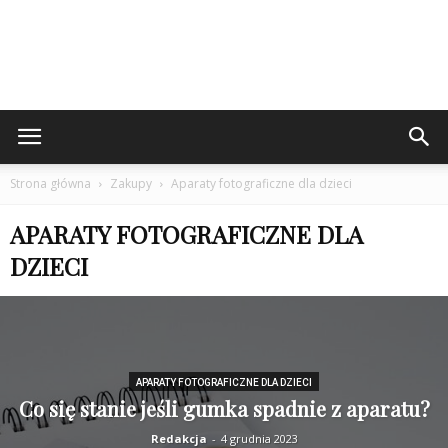
Strona główna
Zakupy
Aparaty fotograficzne dla dzieci
APARATY FOTOGRAFICZNE DLA
DZIECI
APARATY FOTOGRAFICZNE DLA DZIECI
Co się stanie jeśli gumka spadnie z aparatu?
Redakcja
-
4 grudnia 2023