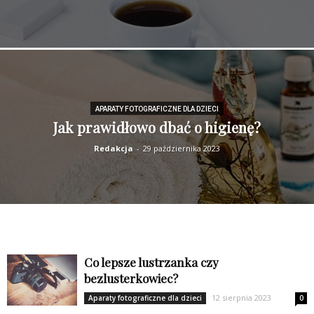
APARATY FOTOGRAFICZNE DLA DZIECI
Jak prawidłowo dbać o higienę?
Redakcja
-
29 października 2023
Co lepsze lustrzanka czy
bezlusterkowiec?
12 sierpnia 2023
Aparaty fotograficzne dla dzieci
0