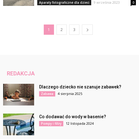
9 września 2023
Aparaty fotograficzne dla dzieci
0
1
2
3
REDAKCJA
Dlaczego dziecko nie szanuje zabawek?
4 sierpnia 2025
Zabawa
Co dodawać do wody w basenie?
12 listopada 2024
Pompy i filtry