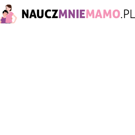
nauczmniemamo.pl