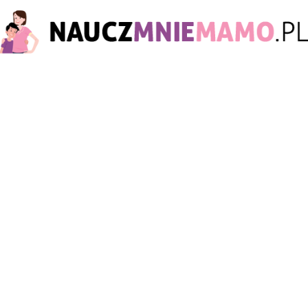
nauczmniemamo.pl