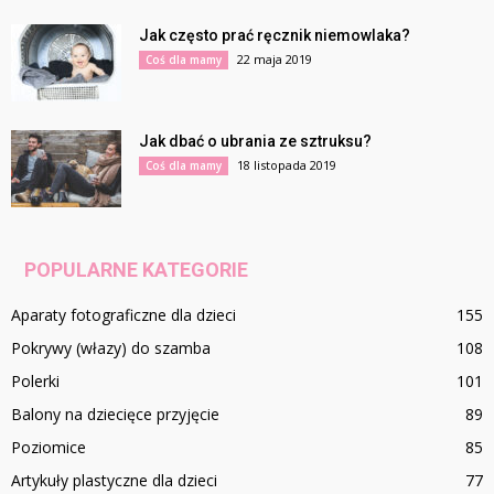
Jak często prać ręcznik niemowlaka?
22 maja 2019
Coś dla mamy
Jak dbać o ubrania ze sztruksu?
18 listopada 2019
Coś dla mamy
POPULARNE KATEGORIE
Aparaty fotograficzne dla dzieci
155
Pokrywy (włazy) do szamba
108
Polerki
101
Balony na dziecięce przyjęcie
89
Poziomice
85
Artykuły plastyczne dla dzieci
77