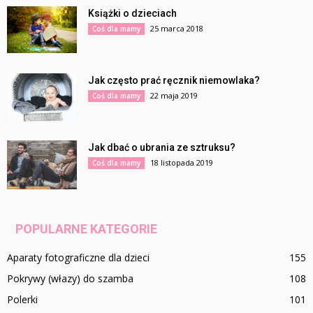
Książki o dzieciach
25 marca 2018
Coś dla mamy
Jak często prać ręcznik niemowlaka?
22 maja 2019
Coś dla mamy
Jak dbać o ubrania ze sztruksu?
18 listopada 2019
Coś dla mamy
POPULARNE KATEGORIE
Aparaty fotograficzne dla dzieci
155
Pokrywy (włazy) do szamba
108
Polerki
101