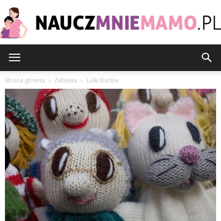
nauczmniemamo.pl
Strona główna
Zabawa
Lalki Barbie