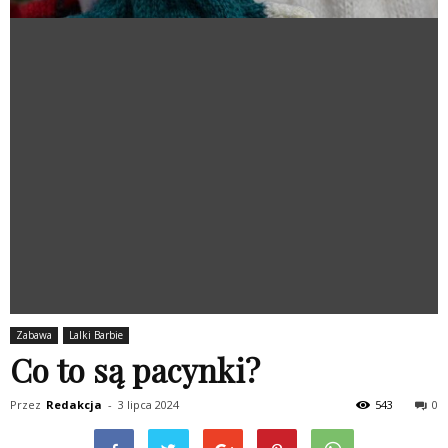
Zabawa
Lalki Barbie
Co to są pacynki?
Przez
Redakcja
-
3 lipca 2024
543
0