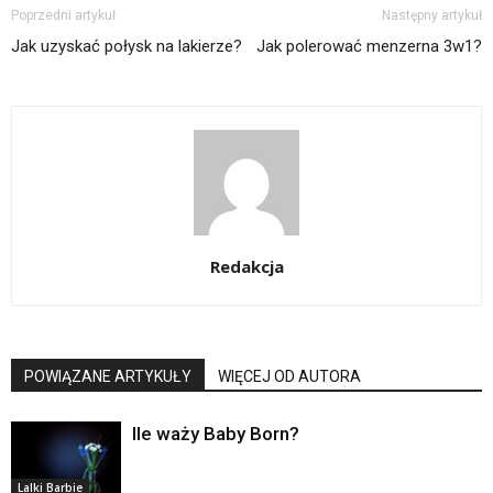
Poprzedni artykuł
Następny artykuł
Jak uzyskać połysk na lakierze?
Jak polerować menzerna 3w1?
Redakcja
POWIĄZANE ARTYKUŁY
WIĘCEJ OD AUTORA
Ile waży Baby Born?
Lalki Barbie