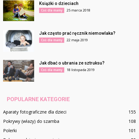
Książki o dzieciach
25 marca 2018
Coś dla mamy
Jak często prać ręcznik niemowlaka?
22 maja 2019
Coś dla mamy
Jak dbać o ubrania ze sztruksu?
18 listopada 2019
Coś dla mamy
POPULARNE KATEGORIE
Aparaty fotograficzne dla dzieci
155
Pokrywy (włazy) do szamba
108
Polerki
101