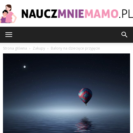
nauczmniemamo.pl
Strona główna
Zakupy
Balony na dziecięce przyjęcie