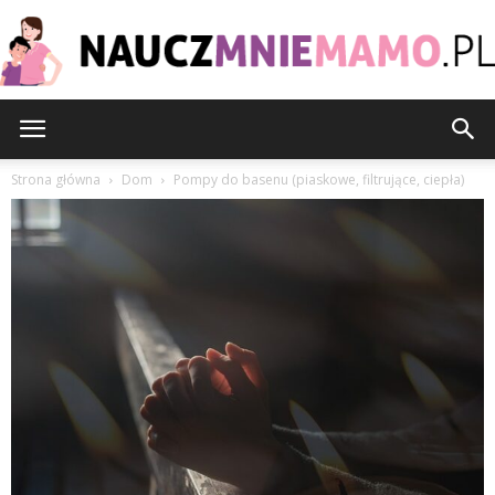
nauczmniemamo.pl
Strona główna
Dom
Pompy do basenu (piaskowe, filtrujące, ciepła)