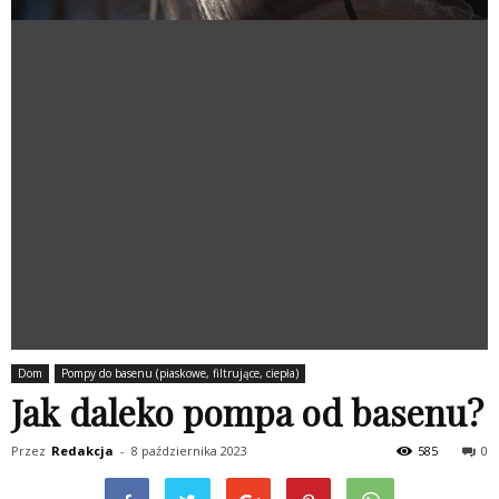
Dom
Pompy do basenu (piaskowe, filtrujące, ciepła)
Jak daleko pompa od basenu?
Przez
Redakcja
-
8 października 2023
585
0