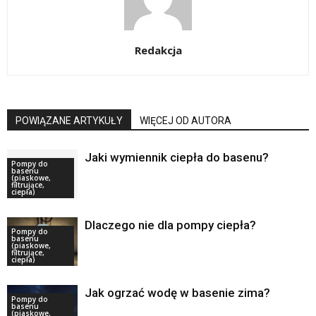
Redakcja
POWIĄZANE ARTYKUŁY
WIĘCEJ OD AUTORA
Jaki wymiennik ciepła do basenu?
Pompy do
basenu
(piaskowe,
filtrujące,
ciepła)
Dlaczego nie dla pompy ciepła?
Pompy do
basenu
(piaskowe,
filtrujące,
ciepła)
Jak ogrzać wodę w basenie zima?
Pompy do
basenu
(piaskowe,