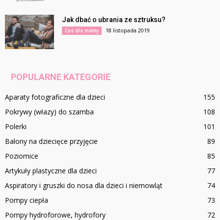
Jak dbać o ubrania ze sztruksu?
18 listopada 2019
Coś dla mamy
POPULARNE KATEGORIE
Aparaty fotograficzne dla dzieci
155
Pokrywy (włazy) do szamba
108
Polerki
101
Balony na dziecięce przyjęcie
89
Poziomice
85
Artykuły plastyczne dla dzieci
77
Aspiratory i gruszki do nosa dla dzieci i niemowląt
74
Pompy ciepła
73
Pompy hydroforowe, hydrofory
72