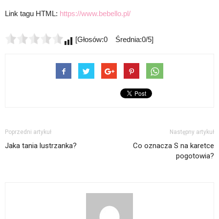
Link tagu HTML:
https://www.bebello.pl/
[Głosów:0 Średnia:0/5]
Poprzedni artykuł
Następny artykuł
Jaka tania lustrzanka?
Co oznacza S na karetce
pogotowia?