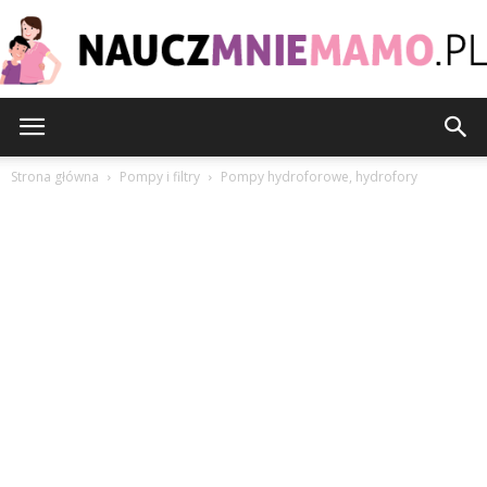
nauczmniemamo.pl
Strona główna
Pompy i filtry
Pompy hydroforowe, hydrofory