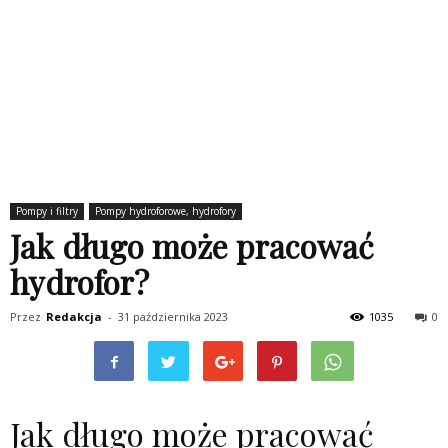
Pompy i filtry
Pompy hydroforowe, hydrofory
Jak długo może pracować
hydrofor?
Przez
Redakcja
-
31 października 2023
1035
0
Jak długo może pracować