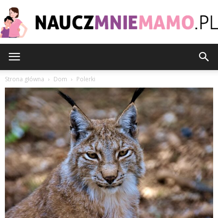
nauczmniemamo.pl
Strona główna
Dom
Polerki