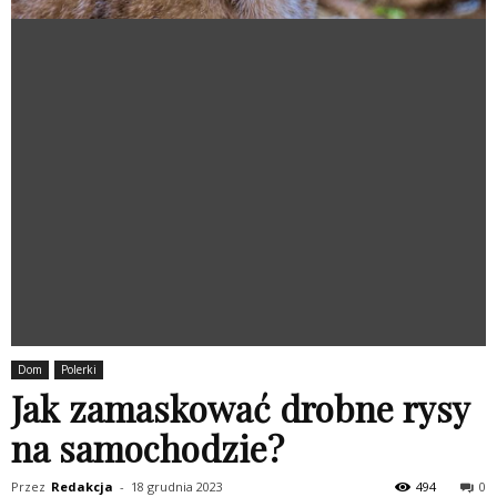
Dom
Polerki
Jak zamaskować drobne rysy
na samochodzie?
Przez
Redakcja
-
18 grudnia 2023
494
0