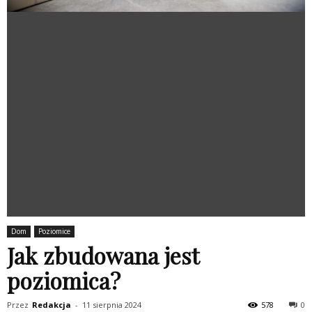
Dom
Poziomice
Jak zbudowana jest
poziomica?
Przez
Redakcja
-
11 sierpnia 2024
578
0