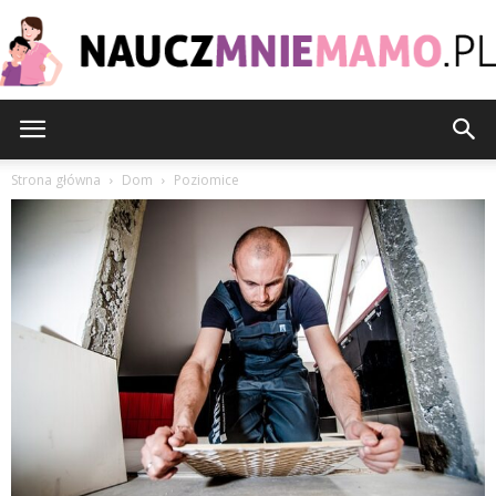
nauczmniemamo.pl
Strona główna
Dom
Poziomice