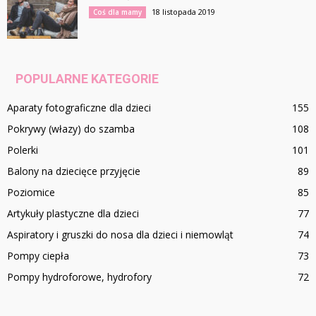
18 listopada 2019
Coś dla mamy
POPULARNE KATEGORIE
Aparaty fotograficzne dla dzieci
155
Pokrywy (włazy) do szamba
108
Polerki
101
Balony na dziecięce przyjęcie
89
Poziomice
85
Artykuły plastyczne dla dzieci
77
Aspiratory i gruszki do nosa dla dzieci i niemowląt
74
Pompy ciepła
73
Pompy hydroforowe, hydrofory
72