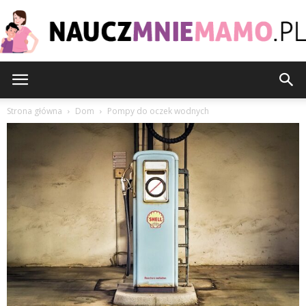
nauczmniemamo.pl
Strona główna
Dom
Pompy do oczek wodnych