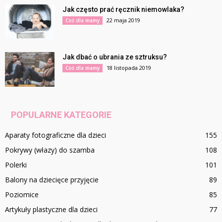
Jak często prać ręcznik niemowlaka?
22 maja 2019
Coś dla mamy
Jak dbać o ubrania ze sztruksu?
18 listopada 2019
Coś dla mamy
POPULARNE KATEGORIE
Aparaty fotograficzne dla dzieci
155
Pokrywy (włazy) do szamba
108
Polerki
101
Balony na dziecięce przyjęcie
89
Poziomice
85
Artykuły plastyczne dla dzieci
77