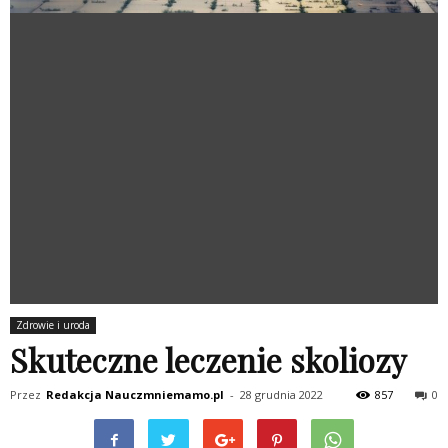
Zdrowie i uroda
Skuteczne leczenie skoliozy
Przez
Redakcja Nauczmniemamo.pl
-
28 grudnia 2022
857
0