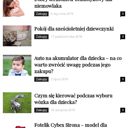
niemowlaka
9 stycznia 2019
Zakupy
0
Pokój dla sześcioletniej dziewczynki
17 października 2018
Zakupy
0
Auto na akumulator dla dziecka – na co
warto zwrócić uwagę podczas jego
zakupu?
2 lipca 2019
Zakupy
0
Czym się kierować podczas wyboru
wózka dla dziecka?
19 sierpnia 2019
Zakupy
0
Fotelik Cybex Sirona – model dla