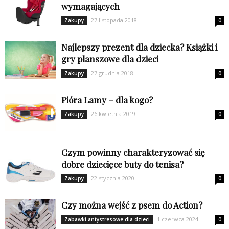
wymagających
27 listopada 2018
Zakupy
0
Najlepszy prezent dla dziecka? Książki i
gry planszowe dla dzieci
27 grudnia 2018
Zakupy
0
Pióra Lamy – dla kogo?
26 kwietnia 2019
Zakupy
0
Czym powinny charakteryzować się
dobre dziecięce buty do tenisa?
22 stycznia 2020
Zakupy
0
Czy można wejść z psem do Action?
1 czerwca 2024
Zabawki antystresowe dla dzieci
0