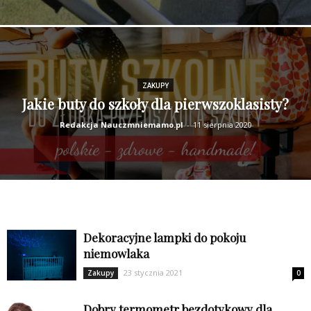
ZAKUPY
Jakie buty do szkoły dla pierwszoklasisty?
Redakcja Nauczmniemamo.pl
-
11 sierpnia 2020
Dekoracyjne lampki do pokoju
niemowlaka
23 stycznia 2021
Zakupy
0
Dobry termometr bezdotykowy dla