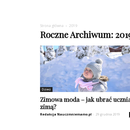
Strona główna
2019
Roczne Archiwum: 201
Dzieci
Zimowa moda – jak ubrać uczni
zimą?
Redakcja Nauczmniemamo.pl
-
29 grudnia 2019