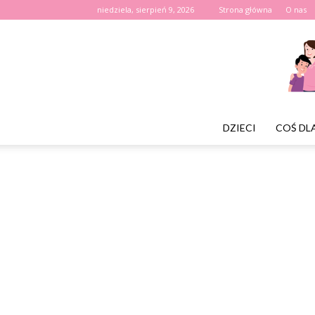
niedziela, sierpień 9, 2026
Strona główna
O nas
DZIECI
COŚ DL