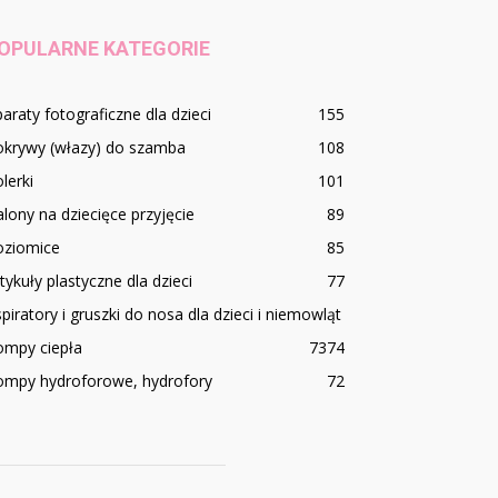
OPULARNE KATEGORIE
araty fotograficzne dla dzieci
155
okrywy (włazy) do szamba
108
lerki
101
lony na dziecięce przyjęcie
89
oziomice
85
tykuły plastyczne dla dzieci
77
piratory i gruszki do nosa dla dzieci i niemowląt
ompy ciepła
73
74
ompy hydroforowe, hydrofory
72