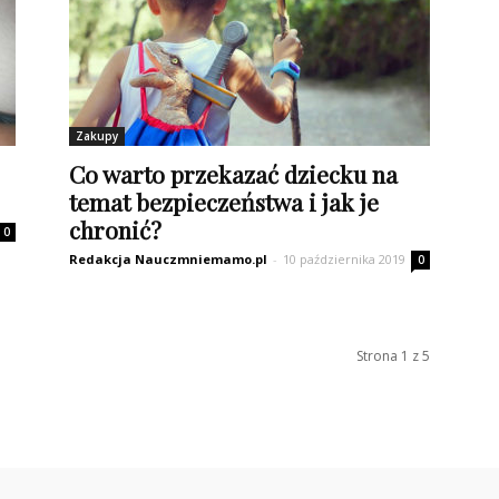
Zakupy
Co warto przekazać dziecku na
temat bezpieczeństwa i jak je
chronić?
0
Redakcja Nauczmniemamo.pl
-
10 października 2019
0
Strona 1 z 5