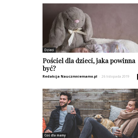
Dzieci
Pościel dla dzieci, jaka powinna
być?
Redakcja Nauczmniemamo.pl
-
26 listopada 2019
Coś dla mamy