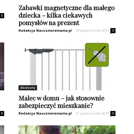
Zabawki magnetyczne dla małego
dziecka – kilka ciekawych
0
pomysłów na prezent
Redakcja Nauczmniemamo.pl
-
29 października 2019
0
Akcesoria
Malec w domu – jak stosownie
zabezpieczyć mieszkanie?
Redakcja Nauczmniemamo.pl
-
21 października 2019
0
0