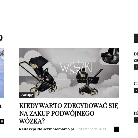
9
Dl
z
Z
Co
P
Zakupy
a
KIEDY WARTO ZDECYDOWAĆ SIĘ
NA ZAKUP PODWÓJNEGO
Ja
WÓZKA?
P
0
Redakcja Nauczmniemamo.pl
-
28 listopada 2019
0