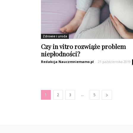
Zdrowie i uroda
Czy in vitro rozwiąże problem
niepłodności?
Redakcja Nauczmniemamo.pl
-
21 października 2019
...
1
2
3
5