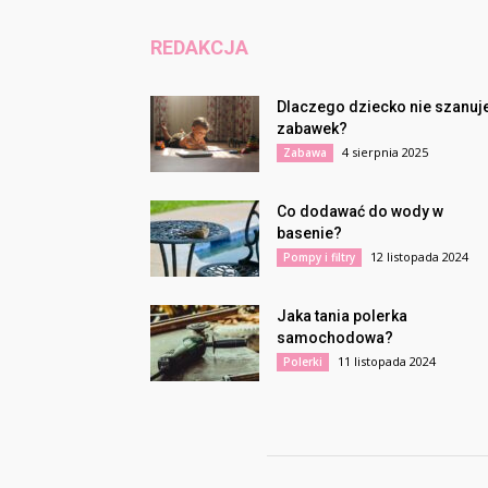
REDAKCJA
Dlaczego dziecko nie szanuj
zabawek?
4 sierpnia 2025
Zabawa
Co dodawać do wody w
basenie?
12 listopada 2024
Pompy i filtry
Jaka tania polerka
samochodowa?
11 listopada 2024
Polerki