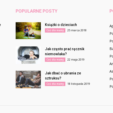
POPULARNE POSTY
P
e
Książki o dzieciach
Ap
25 marca 2018
Coś dla mamy
P
Po
Ba
Jak często prać ręcznik
niemowlaka?
P
22 maja 2019
Coś dla mamy
Ar
As
Jak dbać o ubrania ze
sztruksu?
P
18 listopada 2019
Coś dla mamy
P