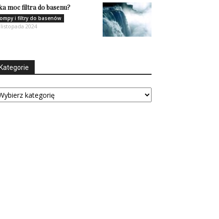
ka moc filtra do basenu?
ompy i filtry do basenów
 listopada 2024
Kategorie
tegorie