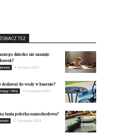
ZOBACZ TEŻ
aczego dziecko nie szanuje
abawek?
4 sierpnia 2025
abawa
 dodawać do wody w basenie?
12 listopada 2024
ompy i filtry
ka tania polerka samochodowa?
11 listopada 2024
olerki