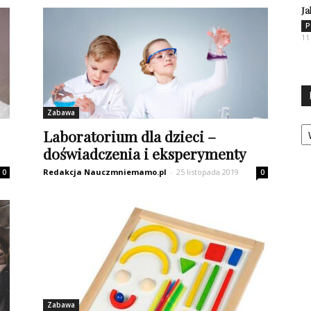
Ja
P
11
Zabawa
Ka
Laboratorium dla dzieci –
doświadczenia i eksperymenty
Redakcja Nauczmniemamo.pl
-
25 listopada 2019
0
0
Zabawa